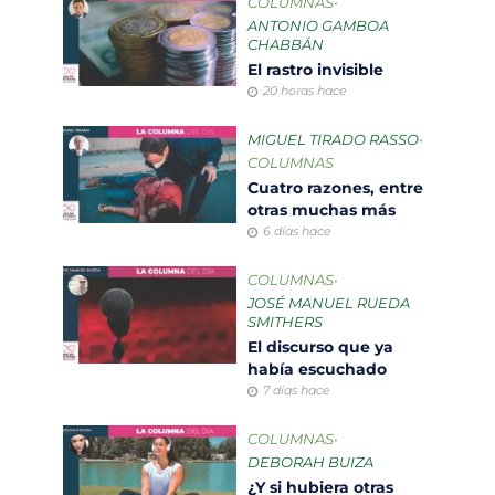
COLUMNAS
•
ANTONIO GAMBOA
CHABBÁN
El rastro invisible
20 horas hace
MIGUEL TIRADO RASSO
•
COLUMNAS
Cuatro razones, entre
otras muchas más
6 días hace
COLUMNAS
•
JOSÉ MANUEL RUEDA
SMITHERS
El discurso que ya
había escuchado
7 días hace
COLUMNAS
•
DEBORAH BUIZA
¿Y si hubiera otras