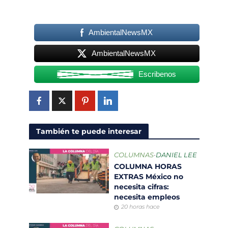
AmbientalNewsMX
AmbientalNewsMX
Escribenos
También te puede interesar
COLUMNAS
•
DANIEL LEE
COLUMNA HORAS
EXTRAS México no
necesita cifras:
necesita empleos
20 horas hace