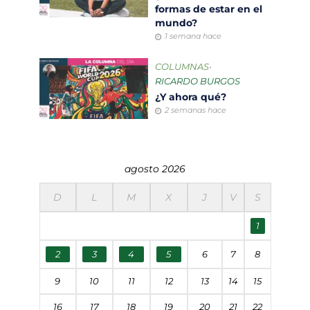
formas de estar en el
mundo?
1 semana hace
COLUMNAS
•
RICARDO BURGOS
¿Y ahora qué?
2 semanas hace
agosto 2026
D
L
M
X
J
V
S
1
2
3
4
5
6
7
8
9
10
11
12
13
14
15
16
17
18
19
20
21
22