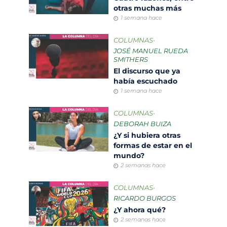
otras muchas más
1 semana hace
COLUMNAS
•
JOSÉ MANUEL RUEDA
SMITHERS
El discurso que ya
había escuchado
1 semana hace
COLUMNAS
•
DEBORAH BUIZA
¿Y si hubiera otras
formas de estar en el
mundo?
2 semanas hace
COLUMNAS
•
RICARDO BURGOS
¿Y ahora qué?
2 semanas hace