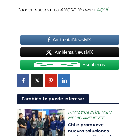
Conoce nuestra red ANCOP Network
AQUÍ
AmbientalNewsMX
AmbientalNewsMX
Escribenos
También te puede interesar
INICIATIVA PÚBLICA Y
MEDIO AMBIENTE
Chile promueve
nuevas soluciones