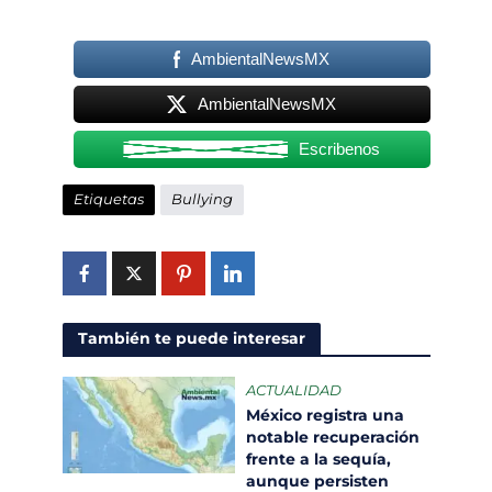
AmbientalNewsMX
AmbientalNewsMX
Escribenos
Etiquetas
Bullying
También te puede interesar
ACTUALIDAD
México registra una
notable recuperación
frente a la sequía,
aunque persisten