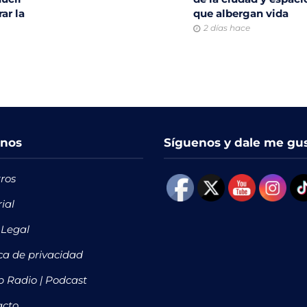
ar la
que albergan vida
2 días hace
nos
Síguenos y dale me gu
ros
rial
 Legal
ica de privacidad
 Radio | Podcast
acto