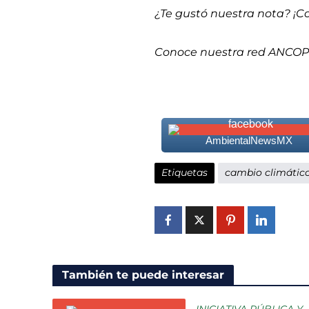
¿Te gustó nuestra nota? ¡C
Conoce nuestra red ANCO
AmbientalNewsMX
Etiquetas
cambio climátic
También te puede interesar