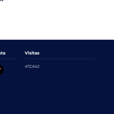
sta
Visitas
472,642