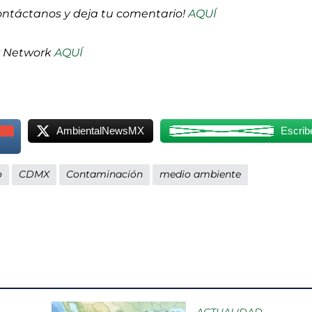
ontáctanos y deja tu comentario!
AQUÍ
P Network
AQUÍ
AmbientalNewsMX
Escrib
o
CDMX
Contaminación
medio ambiente