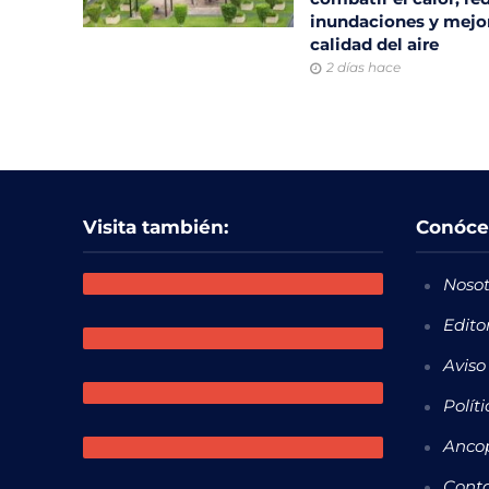
inundaciones y mejor
calidad del aire
2 días hace
Visita también:
Conóce
Nosot
Edito
Aviso
Polít
Ancop
Cont