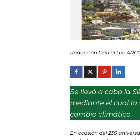
Redacción Daniel Lee ANC
Se llevó a cabo la 
mediante el cual la
cambio climático.
En ocasión del 230 aniversa