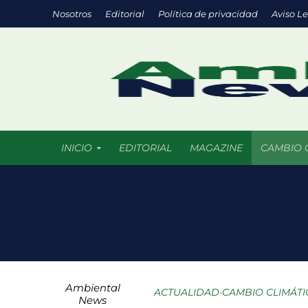
Nosotros
Editorial
Política de privacidad
Aviso L
INICIO
EDITORIAL
MAGAZINE
CAMBIO 
Chile promueve
Startups de rec
México registra
Ambiental
COLUMNA HORAS 
ACTUALIDAD
•
CAMBIO CLIMÁT
News