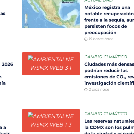
ACTUALIDAD
México registra una
vas
notable recuperación
frente a la sequía, a
persisten focos de
preocupación
15 horas hace
CAMBIO CLIMÁTICO
l 2026
Ciudades más densa
podrían reducir las
n
emisiones de CO₂, re
mía
investigación científ
2 días hace
CAMBIO CLIMÁTICO
Las reservas naturale
a a
la CDMX son los pul
ducir
de la ciudad y espaci