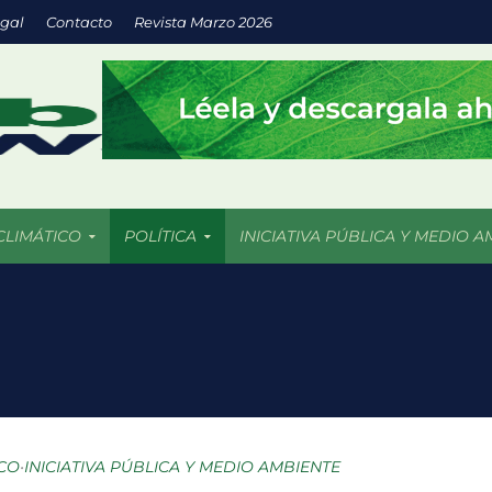
egal
Contacto
Revista Marzo 2026
CLIMÁTICO
POLÍTICA
INICIATIVA PÚBLICA Y MEDIO A
 nuevas soluciones verdes mediante el programa StartC
iclaje, un proyecto para convertir residuos en objetos y darles una 
 una notable recuperación frente a la sequía, aunque persisten foc
EXTRAS México no necesita cifras: necesita empleos
ICO
•
INICIATIVA PÚBLICA Y MEDIO AMBIENTE