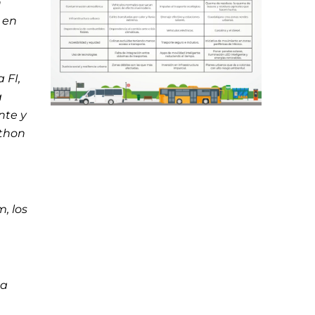
n
d en
 FI,
a
nte y
athon
, los
e
.
ca