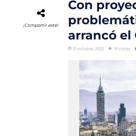
Con proyec
El rastro invisib
problemát
Gobierno lanza 
¡Compartir este!
arrancó e
Residuos del M
Nanotecnología 
31 octubre, 2022
19 Vistas
Ciudades más de
Puerto de Valen