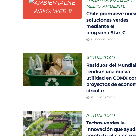
INICIATIVA PÚBLICA Y
MEDIO AMBIENTE
Chile promueve nue
soluciones verdes
mediante el
programa StartC
12 horas hace
ACTUALIDAD
Residuos del Mundia
tendrán una nueva
utilidad en CDMX co
proyectos de econo
circular
18 horas hace
ACTUALIDAD
Techos verdes la
innovación que ayud
combatir el calor, re