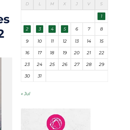
D
L
M
X
J
V
S
es
1
mía circular
2
3
4
5
6
7
8
22
economía circular
9
10
11
12
13
14
15
 Roque en Córdoba
16
17
18
19
20
21
22
ntífica
23
24
25
26
27
28
29
30
31
« Jul