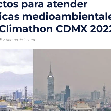
tos para atender
le
icas medioambiental
fondo para impulsar inversiones en proyectos ambientales y econo
l Climathon CDMX 20
undial 2026 tendrán una nueva utilidad en CDMX con proyectos de 
y energía solar: la apuesta científica para recuperar el dique San
2 Tiempo de lectura
nsas podrían reducir las emisiones de CO₂, revela investigación cie
cia apuesta por energías limpias y una operación más eficiente