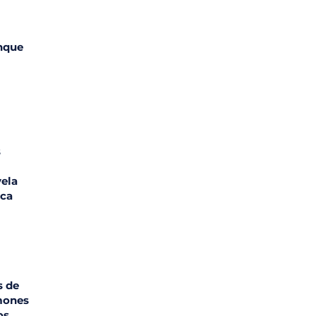
unque
s
vela
ica
s de
mones
os